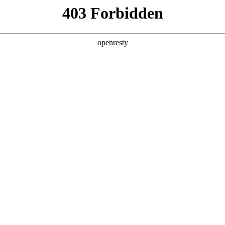
产品及服务
行业解决方案
合作伙伴
投资者关系
智能制造线边搬运解决方案
、输送线等自动化设备，实现智能叫料、物料智能配送、智能搬运
看板等应用帮助企业实现可视化、精细化运营管理。
核心功能
360°全方位感知避障