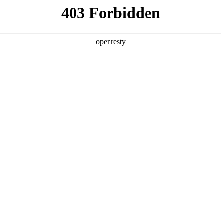
您需要什么帮助？
请填写您的相关情况，我们将及时联系您反馈处理
*
公司
*
姓名
*
电话